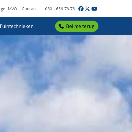
age
MVO
Contact
030 - 656 76 76
Tuintechnieken
Bel me terug