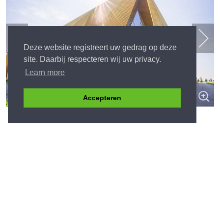
Deze website registreert uw gedrag op deze
site. Daarbij respecteren wij uw privacy.
Learn more
Accepteren
Ook interesse in een exclusieve Van Dijk tuin?
Laat hier uw nummer achter