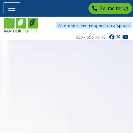
Bel me terug
Zaterdag alleen geopend op afspraak!
030 - 656 76 76