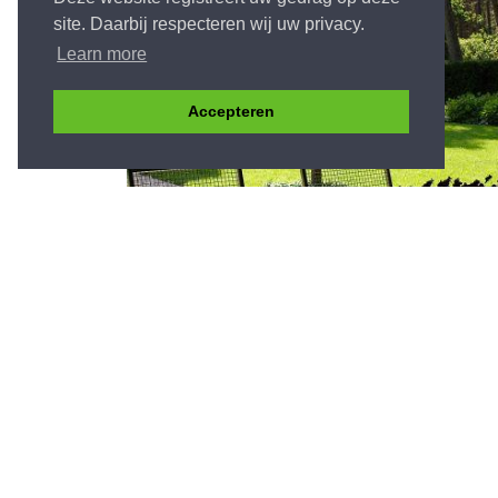
site. Daarbij respecteren wij uw privacy.
Learn more
Accepteren
Ook interesse in een exclusieve Van D