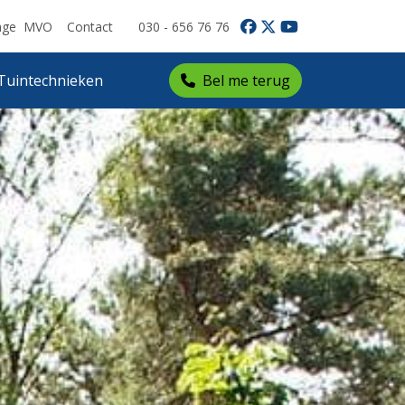
age
MVO
Contact
030 - 656 76 76
Tuintechnieken
Bel me terug