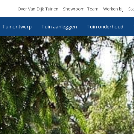
Over Van Dijk Tuinen
Showroom
Team
Werken bij
St
Tuinontwerp
Tuin aanleggen
Tuin onderhoud