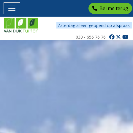
Bel me terug
Zaterdag alleen geopend op afspraak!
030 - 656 76 76