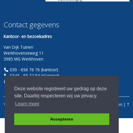
Contact
gegevens
Kantoor- en bezoekadres
Van Dijk Tuinen
Werkhovenseweg 11
3985 MG Werkhoven
030 - 656 76 76 (kantoor)
0343 - 55 22 84 (planning)
info@vandijktuinen.nl
Deze website registreert uw gedrag op deze
site. Daarbij respecteren wij uw privacy.
Learn more
Van Dijk Tuinen | Werkhovenseweg 11 | 3985 MG Werkhoven | T
030 656 76 76
|
Sitemap
|
Accepteren